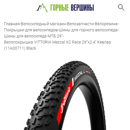
Главная
-
Велосипедный магазин
-
Велозапчасти
-
Велорезина
-
Покрышки для велосипедов
-
Шины для горного велосипеда
-
Шины для велосипеда МТБ 29"
-
Велопокрышка VITTORIA Mezcal XC Race 29"x2.4" Кевлар
(11A00711) Black