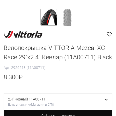
Велопокрышка VITTORIA Mezcal XC
Race 29"x2.4" Кевлар (11A00711) Black
Арт: 2926218 (11A00711)
8 300
₽
2.4" Чёрный 11A00711
Есть в наличии
Магазин в СПб
Добавить в корзину