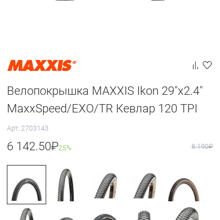
Велопокрышка MAXXIS Ikon 29"x2.4"
MaxxSpeed/EXO/TR Кевлар 120 TPI
Арт: 2703143
6 142.50
₽
8 190
₽
25%