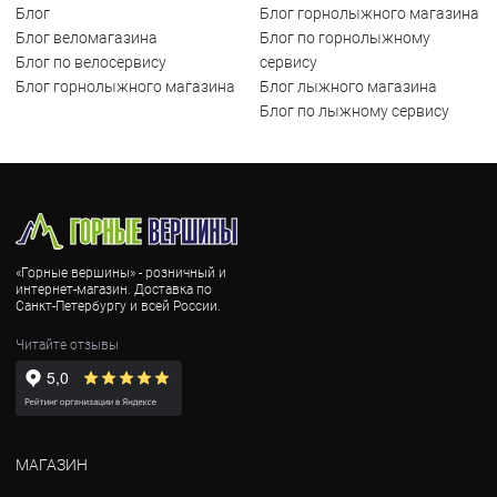
Блог
Блог горнолыжного магазина
Блог веломагазина
Блог по горнолыжному
Блог по велосервису
сервису
Блог горнолыжного магазина
Блог лыжного магазина
Блог по лыжному сервису
«Горные вершины» - розничный и
интернет-магазин. Доставка по
Санкт-Петербургу и всей России.
Читайте отзывы
МАГАЗИН