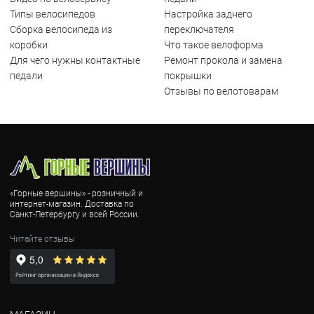
Типы велосипедов
Настройка заднего
Сборка велосипеда из
переключателя
коробки
Что такое велоформа
Для чего нужны контактные
Ремонт прокола и замена
педали
покрышки
Отзывы по велотоварам
«Горные вершины» - розничный и
интернет-магазин. Доставка по
Санкт-Петербургу и всей России.
Читайте отзывы