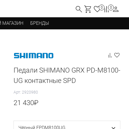
0
0
 МАГАЗИН
БРЕНДЫ
Педали SHIMANO GRX PD-M8100-
UG контактные SPD
Арт: 2920980
21 430
₽
Чёрный EPDM8100UG