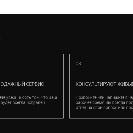
С
03
РОДАЖНЫЙ СЕРВИС
КОНСУЛЬТИРУЮТ ЖИВЫ
ете уверннность том, что Ваш
Позвоните или напишите в ча
 будет всегда исправен
рабочее время Вы всегда по
ответ на свой вопрос или пр