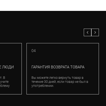
04
Е ЛЮДИ
ГАРАНТИЯ ВОЗВРАТА ТОВАРА
т. В
Вы можете легко вернуть товар в
лучите
течение 30 дней, если товар не был в
облему
употреблении.