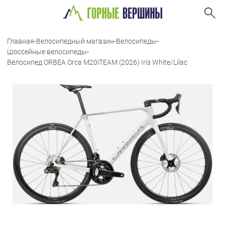
Главная
-
Велосипедный магазин
-
Велосипеды
-
Шоссейные велосипеды
-
Велосипед ORBEA Orca M20iTEAM (2026) Iris White/Lilac