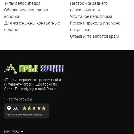
Типы велосипедов
Настройка заднего
Сборка велосипеда из
переключателя
коробки
Что такое велоформа
Для чего нужны контактные
Ремонт прокола и замена
педали
покрышки
Отзывы по велотоварам
«Горные вершины» - розничный и
интернет-магазин. Доставка по
Санкт-Петербургу и всей России.
Читайте отзывы
МАГАЗИН