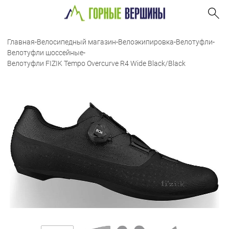
Главная
-
Велосипедный магазин
-
Велоэкипировка
-
Велотуфли
-
Велотуфли шоссейные
-
Велотуфли FIZIK Tempo Overcurve R4 Wide Black/Black