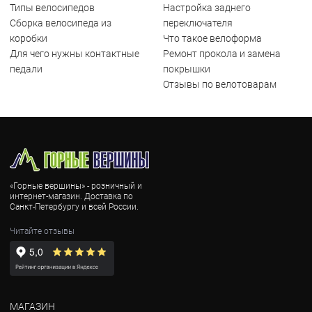
Типы велосипедов
Настройка заднего
Сборка велосипеда из
переключателя
коробки
Что такое велоформа
Для чего нужны контактные
Ремонт прокола и замена
педали
покрышки
Отзывы по велотоварам
«Горные вершины» - розничный и
интернет-магазин. Доставка по
Санкт-Петербургу и всей России.
Читайте отзывы
МАГАЗИН