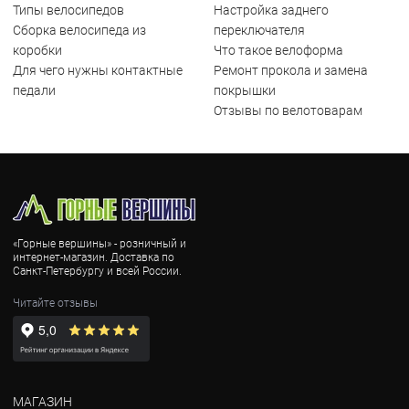
Типы велосипедов
Настройка заднего
Сборка велосипеда из
переключателя
коробки
Что такое велоформа
Для чего нужны контактные
Ремонт прокола и замена
педали
покрышки
Отзывы по велотоварам
«Горные вершины» - розничный и
интернет-магазин. Доставка по
Санкт-Петербургу и всей России.
Читайте отзывы
МАГАЗИН