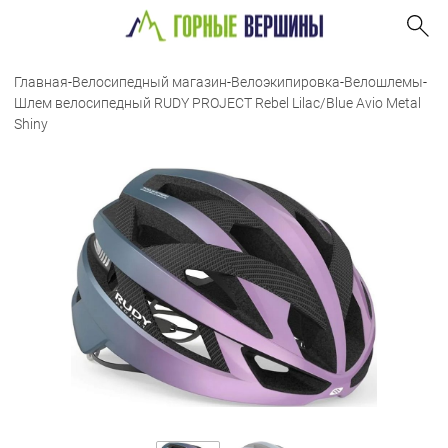
Главная
-
Велосипедный магазин
-
Велоэкипировка
-
Велошлемы
-
Шлем велосипедный RUDY PROJECT Rebel Lilac/Blue Avio Metal
Shiny