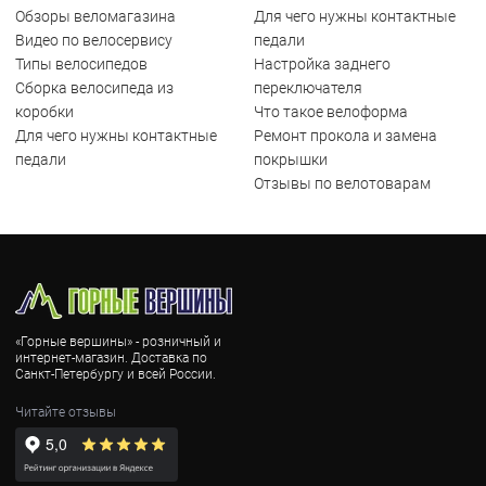
Обзоры веломагазина
Для чего нужны контактные
Видео по велосервису
педали
Типы велосипедов
Настройка заднего
Сборка велосипеда из
переключателя
коробки
Что такое велоформа
Для чего нужны контактные
Ремонт прокола и замена
педали
покрышки
Отзывы по велотоварам
«Горные вершины» - розничный и
интернет-магазин. Доставка по
Санкт-Петербургу и всей России.
Читайте отзывы