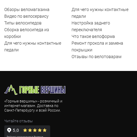
Обзоры веломагазина
Для чего нужны контактные
Видео по велосервису
педали
Типы велосипедов
Настройка заднего
Сборка велосипеда из
переключателя
коробки
Что такое велоформа
Для чего нужны контактные
Ремонт прокола и замена
педали
покрышки
Отзывы по велотоварам
«Горные вершины» - розничный и
интернет-магазин. Доставка по
Санкт-Петербургу и всей России.
Читайте отзывы