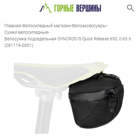
Главная
-
Велосипедный магазин
-
Велоаксессуары
-
Сумки велосипедные
-
Велосумка подседельная SYNCROS IS Quick Release 650, 0.65 л
(281119-0001)