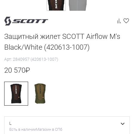
Защитный жилет SCOTT Airflow M's
Black/White (420613-1007)
Арт: 2840957 (420613-1007)
20 570
₽
L
Есть в наличии
Магазин в СПб