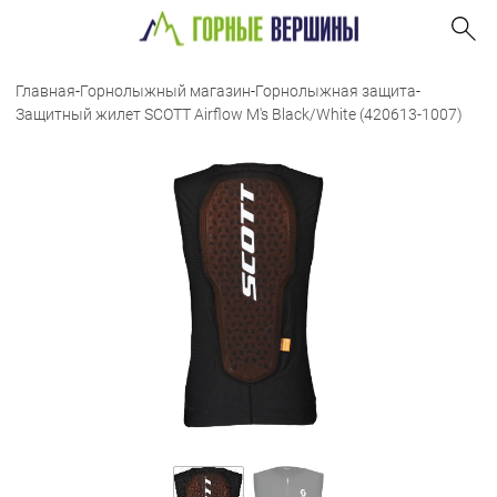
Главная
-
Горнолыжный магазин
-
Горнолыжная защита
-
Защитный жилет SCOTT Airflow M's Black/White (420613-1007)