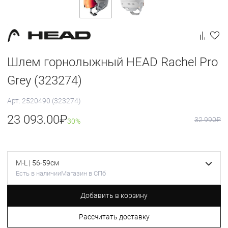
Шлем горнолыжный HEAD Rachel Pro
Grey (323274)
Арт: 2520490 (323274)
23 093.00
₽
32 990
₽
30%
M-L | 56-59см
Есть в наличии
Магазин в СПб
Добавить в корзину
Рассчитать доставку