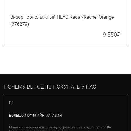
Визор горнолыжный HEAD Radar/Rachel Orange
(376279)
9 550
₽
ПОЧЕМУ ВЫГОДНО ПОКУПАТЬ У НАС
01
БОЛЬШОЙ ОФФЛАЙН МАГАЗИН
Можно посмотреть товар вживую, примерить и сразу же купить. Вы