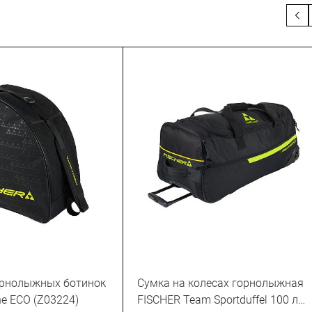
орнолыжных ботинок
Сумка на колесах горнолыжная
ne ECO (Z03224)
FISCHER Team Sportduffel 100 л