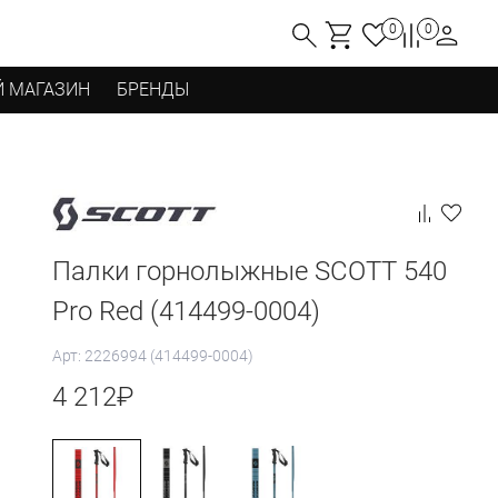
0
0
 МАГАЗИН
БРЕНДЫ
Палки горнолыжные SCOTT 540
Pro Red (414499-0004)
Арт: 2226994 (414499-0004)
4 212
₽