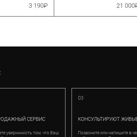
(Z00723)
3 190
₽
21 000
С
03
РОДАЖНЫЙ СЕРВИС
КОНСУЛЬТИРУЮТ ЖИВЫ
ете уверннность том, что Ваш
Позвоните или напишите в ча