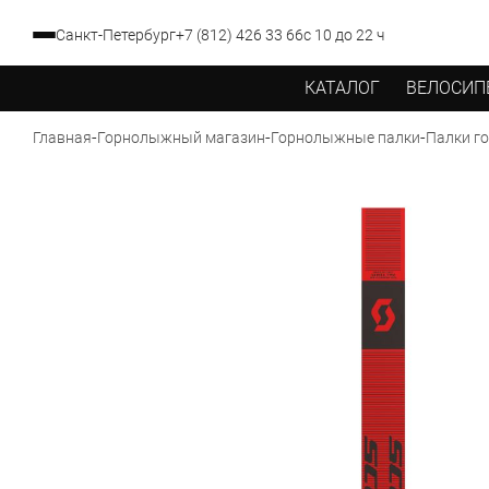
Санкт-Петербург
+7 (812) 426 33 66
с 10 до 22 ч
КАТАЛОГ
ВЕЛОСИП
-
-
-
Палки г
Главная
Горнолыжный магазин
Горнолыжные палки