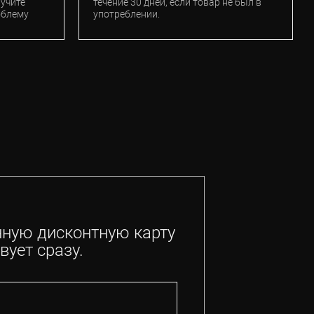
лучите
течение 30 дней, если товар не был в
облему
употреблении.
нную дисконтную карту
вует сразу.