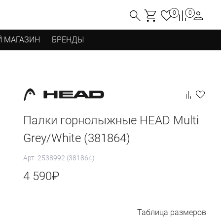
0
0
 МАГАЗИН
БРЕНДЫ
Палки горнолыжные HEAD Multi
Grey/White (381864)
Арт: 2538992 (381864)
4 590
₽
Таблица размеров