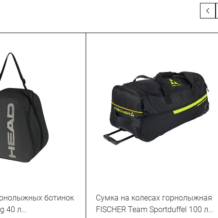
орнолыжных ботинок
Сумка на колесах горнолыжная
g 40 л
FISCHER Team Sportduffel 100 л