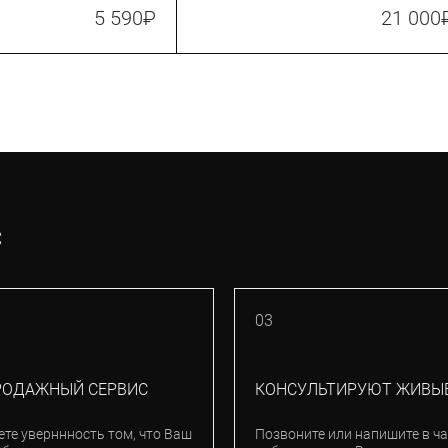
ite (383074)
(Z00723)
5 590
₽
21 000
С
03
РОДАЖНЫЙ СЕРВИС
КОНСУЛЬТИРУЮТ ЖИВЫ
ете уверннность том, что Ваш
Позвоните или напишите в ча