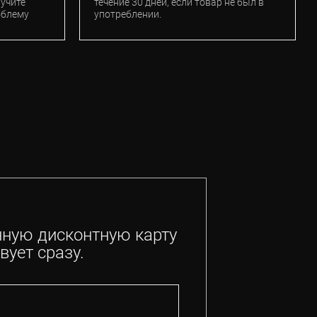
лучите
течение 30 дней, если товар не был в
облему
употреблении.
нную дисконтную карту
вует сразу.