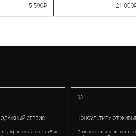
ite (383074)
(Z00723)
5 590
₽
21 000
С
03
РОДАЖНЫЙ СЕРВИС
КОНСУЛЬТИРУЮТ ЖИВЫ
ете уверннность том, что Ваш
Позвоните или напишите в ча