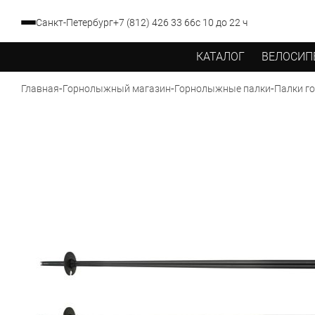
Санкт-Петербург
+7 (812) 426 33 66
с 10 до 22 ч
КАТАЛОГ
ВЕЛОСИП
-
-
-
Палки го
Главная
Горнолыжный магазин
Горнолыжные палки