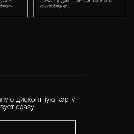
лучите
течение 30 дней, если товар не был в
облему
употреблении.
нную дисконтную карту
вует сразу.