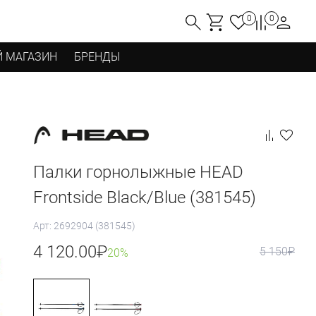
0
0
 МАГАЗИН
БРЕНДЫ
Палки горнолыжные HEAD
Frontside Black/Blue (381545)
Арт: 2692904 (381545)
4 120.00
₽
5 150
₽
20%