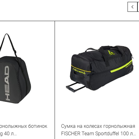
орнолыжных ботинок
Сумка на колесах горнолыжная
g 40 л
FISCHER Team Sportduffel 100 л