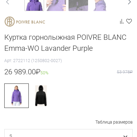
Куртка горнолыжная POIVRE BLANC
Emma-WO Lavander Purple
Арт: 2722112 (1250802-0027)
26 989.00
₽
53 978
₽
50%
Таблица размеров
S