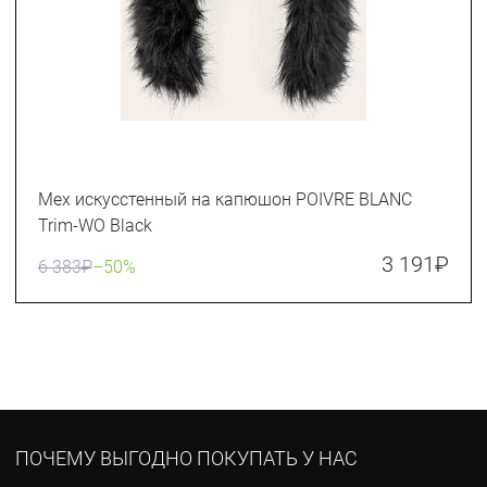
Мех искусстенный на капюшон POIVRE BLANC
Trim-WO Black
3 191
₽
6 383
₽
–50%
ПОЧЕМУ ВЫГОДНО ПОКУПАТЬ У НАС