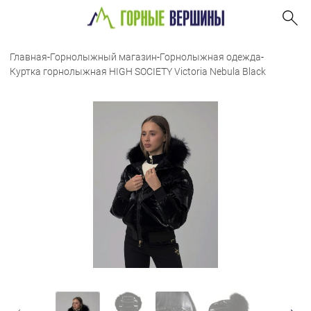
Главная
-
Горнолыжный магазин
-
Горнолыжная одежда
-
Куртка горнолыжная HIGH SOCIETY Victoria Nebula Black