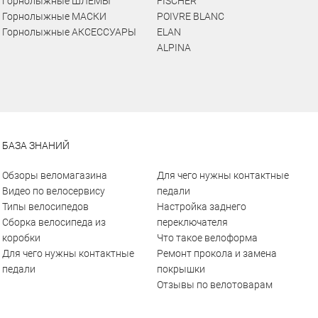
Горнолыжные ШЛЕМЫ
FISCHER
Горнолыжные МАСКИ
POIVRE BLANC
Горнолыжные АКСЕССУАРЫ
ELAN
ALPINA
БАЗА ЗНАНИЙ
Обзоры веломагазина
Для чего нужны контактные
Видео по велосервису
педали
Типы велосипедов
Настройка заднего
Сборка велосипеда из
переключателя
коробки
Что такое велоформа
Для чего нужны контактные
Ремонт прокола и замена
педали
покрышки
Отзывы по велотоварам