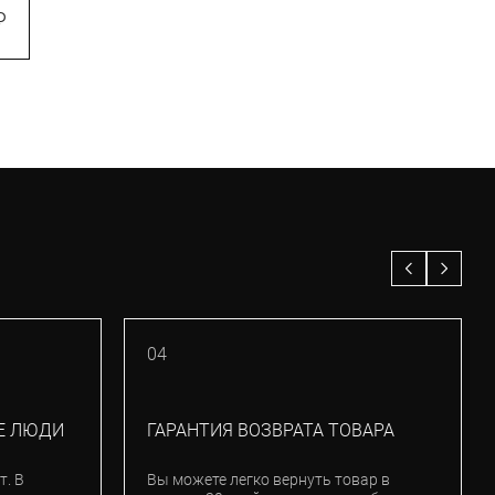
₽
10 150
₽
14 500
₽
–30%
04
Е ЛЮДИ
ГАРАНТИЯ ВОЗВРАТА ТОВАРА
т. В
Вы можете легко вернуть товар в