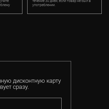
лучите
течение 30 дней, если товар не был в
облему
употреблении.
нную дисконтную карту
вует сразу.