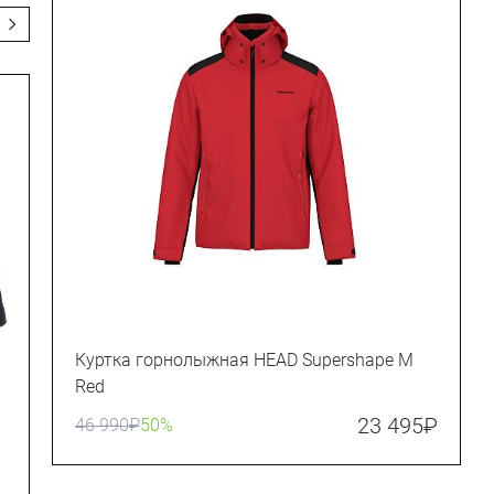
Куртка горнолыжная HEAD Supershape M
Red
23 495
₽
46 990
₽
50%
Комплект термобелья LOEFFLER
Transtex Warm 3/4 M Black