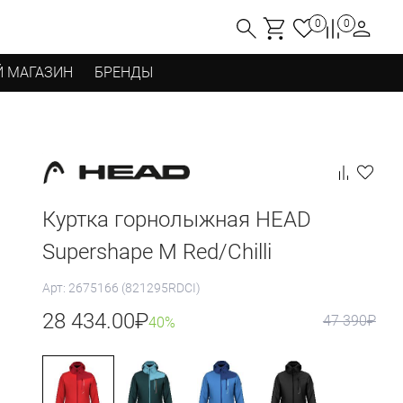
0
0
 МАГАЗИН
БРЕНДЫ
Куртка горнолыжная HEAD
Supershape M Red/Chilli
Арт: 2675166 (821295RDCI)
28 434.00
₽
47 390
₽
40%