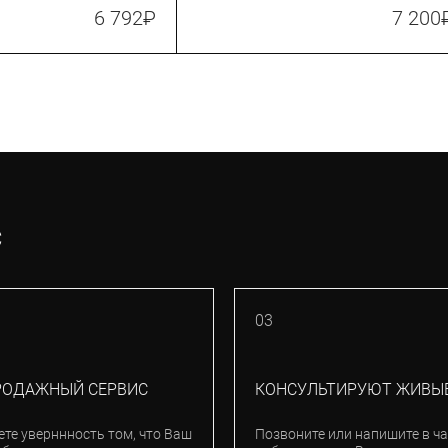
White
6 792
₽
7 200
С
03
РОДАЖНЫЙ СЕРВИС
КОНСУЛЬТИРУЮТ ЖИВЫ
ете уверннность том, что Ваш
Позвоните или напишите в ча