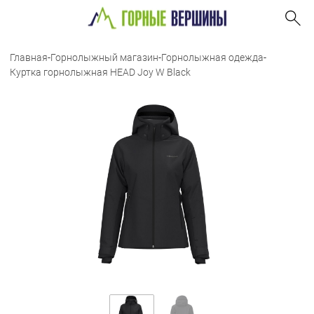
Главная
-
Горнолыжный магазин
-
Горнолыжная одежда
-
Куртка горнолыжная HEAD Joy W Black