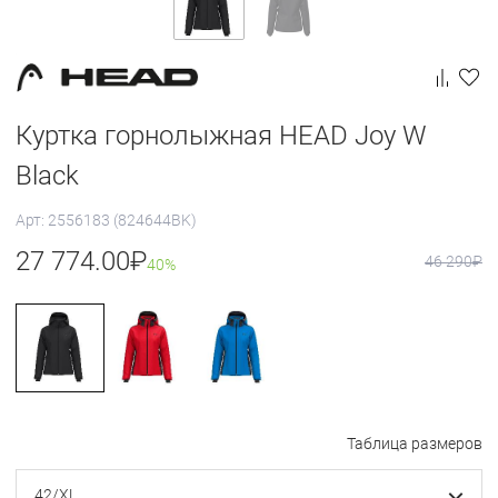
Куртка горнолыжная HEAD Joy W
Black
Арт: 2556183 (824644BK)
27 774.00
₽
46 290
₽
40%
Таблица размеров
42/XL