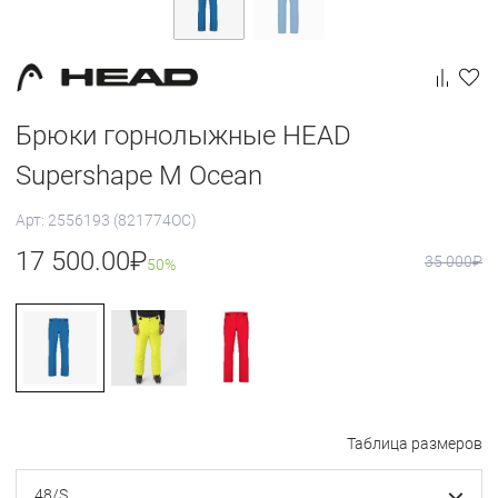
Брюки горнолыжные HEAD
Supershape M Ocean
Арт: 2556193 (821774OC)
17 500.00
₽
35 000
₽
50%
Таблица размеров
48/S