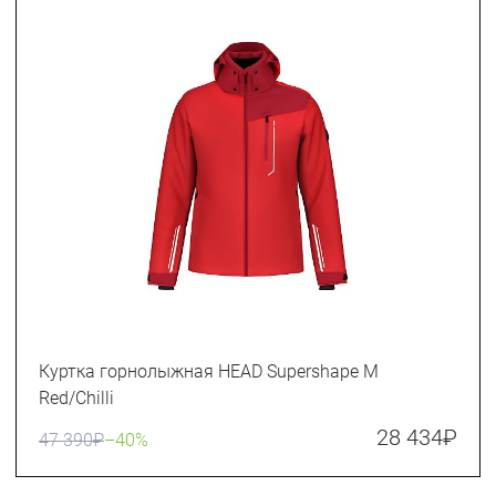
Куртка горнолыжная HEAD Supershape M
Red/Chilli
28 434
₽
47 390
₽
–40%