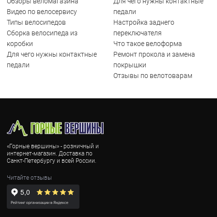
Обзоры веломагазина
Для чего нужны контактные
Видео по велосервису
педали
Типы велосипедов
Настройка заднего
Сборка велосипеда из
переключателя
коробки
Что такое велоформа
Для чего нужны контактные
Ремонт прокола и замена
педали
покрышки
Отзывы по велотоварам
«Горные вершины» - розничный и
интернет-магазин. Доставка по
Санкт-Петербургу и всей России.
Читайте отзывы