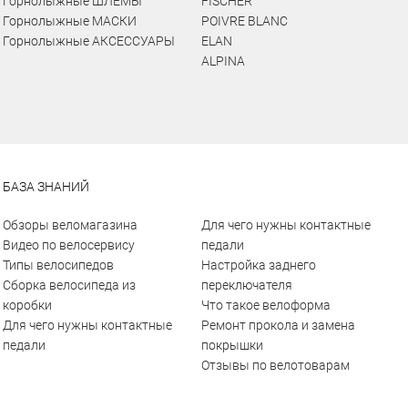
Горнолыжные ШЛЕМЫ
FISCHER
Горнолыжные МАСКИ
POIVRE BLANC
Горнолыжные АКСЕССУАРЫ
ELAN
ALPINA
БАЗА ЗНАНИЙ
Обзоры веломагазина
Для чего нужны контактные
Видео по велосервису
педали
Типы велосипедов
Настройка заднего
Сборка велосипеда из
переключателя
коробки
Что такое велоформа
Для чего нужны контактные
Ремонт прокола и замена
педали
покрышки
Отзывы по велотоварам