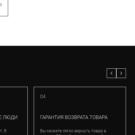
990)
(277836-7414
₽
1 900
₽
14 520
₽
–30%
04
Е ЛЮДИ
ГАРАНТИЯ ВОЗВРАТА ТОВАРА
т. В
Вы можете легко вернуть товар в