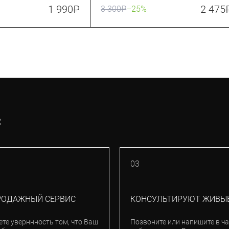
1 990
₽
2 475
3 300
₽
–25%
С
03
РОДАЖНЫЙ СЕРВИС
КОНСУЛЬТИРУЮТ ЖИВЫ
ете уверннность том, что Ваш
Позвоните или напишите в ча