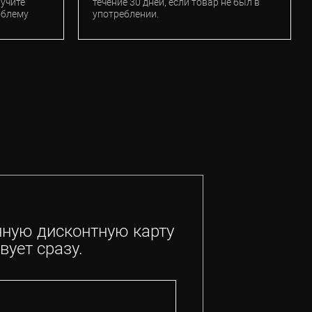
лучите
течение 30 дней, если товар не был в
облему
употреблении.
нную дисконтную карту
вует сразу.