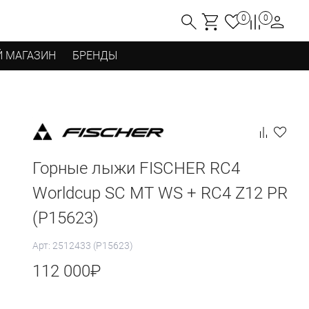
0
0
 МАГАЗИН
БРЕНДЫ
Горные лыжи FISCHER RC4
Worldcup SC MT WS + RC4 Z12 PR
(P15623)
Арт: 2512433 (P15623)
112 000
₽