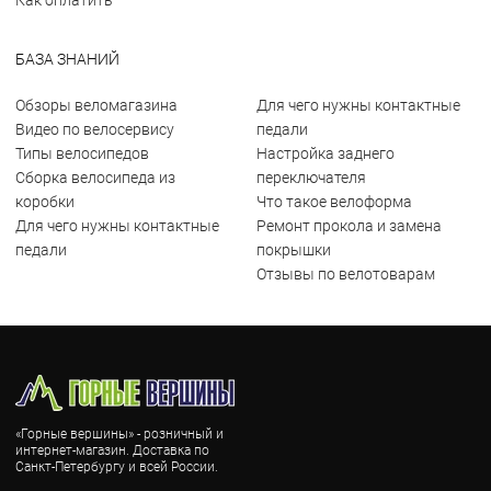
Как оплатить
БАЗА ЗНАНИЙ
Обзоры веломагазина
Для чего нужны контактные
Видео по велосервису
педали
Типы велосипедов
Настройка заднего
Сборка велосипеда из
переключателя
коробки
Что такое велоформа
Для чего нужны контактные
Ремонт прокола и замена
педали
покрышки
Отзывы по велотоварам
«Горные вершины» - розничный и
интернет-магазин. Доставка по
Санкт-Петербургу и всей России.