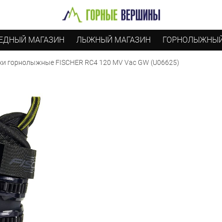
ЕДНЫЙ МАГАЗИН
ЛЫЖНЫЙ МАГАЗИН
ГОРНОЛЫЖНЫЙ
ки горнолыжные FISCHER RC4 120 MV Vac GW (U06625)