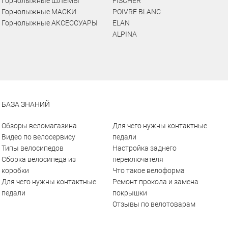
Горнолыжные ШЛЕМЫ
FISCHER
Горнолыжные МАСКИ
POIVRE BLANC
Горнолыжные АКСЕССУАРЫ
ELAN
ALPINA
БАЗА ЗНАНИЙ
Обзоры веломагазина
Для чего нужны контактные
Видео по велосервису
педали
Типы велосипедов
Настройка заднего
Сборка велосипеда из
переключателя
коробки
Что такое велоформа
Для чего нужны контактные
Ремонт прокола и замена
педали
покрышки
Отзывы по велотоварам