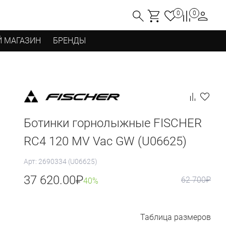
0
0
 МАГАЗИН
БРЕНДЫ
Ботинки горнолыжные FISCHER
RC4 120 MV Vac GW (U06625)
Арт: 2690334 (U06625)
37 620.00
₽
62 700
₽
40%
Таблица размеров