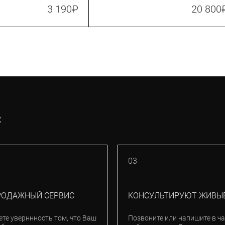
3 190
₽
20 800
С
03
РОДАЖНЫЙ СЕРВИС
КОНСУЛЬТИРУЮТ ЖИВЫ
ете уверннность том, что Ваш
Позвоните или напишите в ча