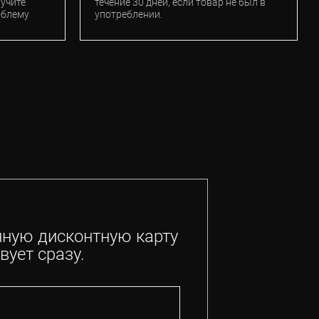
лучите
течение 30 дней, если товар не был в
облему
употреблении.
нную дисконтную карту
вует сразу.