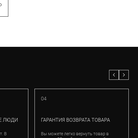
Sage Gold Iridium (OO7050-C0)
₽
22 237
₽
29 650
₽
–25%
18 700
₽
–25%
04
Е ЛЮДИ
ГАРАНТИЯ ВОЗВРАТА ТОВАРА
т. В
Вы можете легко вернуть товар в