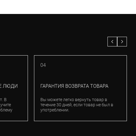
04
Е ЛЮДИ
ГАРАНТИЯ ВОЗВРАТА ТОВАРА
т. В
Вы можете легко вернуть товар в
лучите
течение 30 дней, если товар не был в
облему
употреблении.