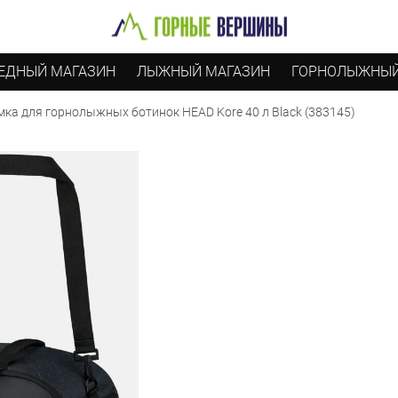
ЕДНЫЙ МАГАЗИН
ЛЫЖНЫЙ МАГАЗИН
ГОРНОЛЫЖНЫЙ
мка для горнолыжных ботинок HEAD Kore 40 л Black (383145)