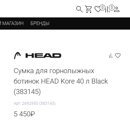
0
0
 МАГАЗИН
БРЕНДЫ
Сумка для горнолыжных
ботинок HEAD Kore 40 л Black
(383145)
Арт: 2692950 (383145)
5 450
₽